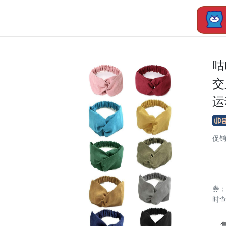
咕
交
运
促
券
时