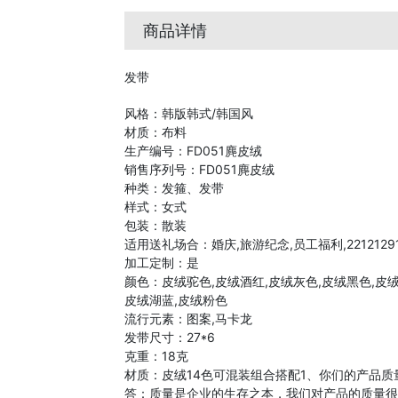
商品详情
发带
风格：韩版韩式/韩国风
材质：布料
生产编号：FD051麂皮绒
销售序列号：FD051麂皮绒
种类：发箍、发带
样式：女式
包装：散装
适用送礼场合：婚庆,旅游纪念,员工福利,22121291
加工定制：是
颜色：皮绒驼色,皮绒酒红,皮绒灰色,皮绒黑色,皮绒
皮绒湖蓝,皮绒粉色
流行元素：图案,马卡龙
发带尺寸：27*6
克重：18克
材质：皮绒14色可混装组合搭配1、你们的产品质
答：质量是企业的生存之本，我们对产品的质量很